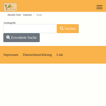
Aktuelle Seite:
Startseite
Suche
Suchformular
Suchbegriffe:
Suchen
Erweiterte Suche
Impressum
Datenschutzerklärung
Link